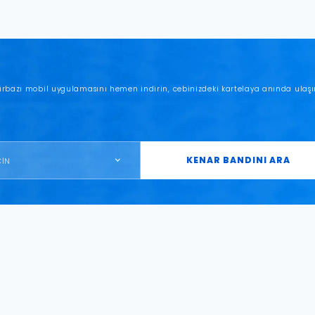
irbazı mobil uygulamasını hemen indirin, cebinizdeki kartelaya anında ulaşı
KENAR BANDINI ARA
ÇİN