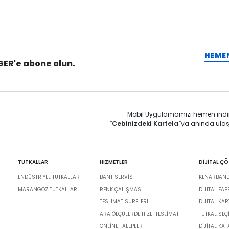
HEME
GER'e abone olun.
Mobil Uygulamamızı hemen indi
"Cebinizdeki Kartela"
ya anında ulaş
TUTKALLAR
HİZMETLER
DİJİTAL Ç
ENDÜSTRIYEL TUTKALLAR
BANT SERVIS
KENARBANDI
MARANGOZ TUTKALLARI
RENK ÇALIŞMASI
DIJITAL FA
TESLIMAT SÜRELERI
DİJİTAL KAR
ARA ÖLÇÜLERDE HIZLI TESLIMAT
TUTKAL SEÇ
ONLINE TALEPLER
DIJITAL KA