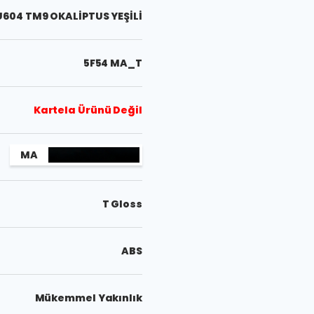
U604 TM9 OKALİPTUS YEŞİLİ
5F54 MA_T
Kartela Ürünü Değil
MA
T Gloss
ABS
Mükemmel Yakınlık