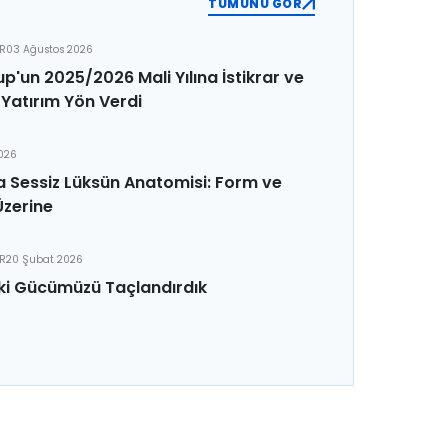
TÜMÜNÜ GÖR
ER
03 Ağustos 2026
p'un 2025/2026 Mali Yılına İstikrar ve
Yatırım Yön Verdi
2026
 Sessiz Lüksün Anatomisi: Form ve
Üzerine
ER
20 Şubat 2026
ki Gücümüzü Taçlandırdık