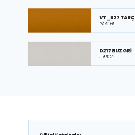
VT_827 TARÇ
9C41 VB
D217 BUZ GRİ
L-55123