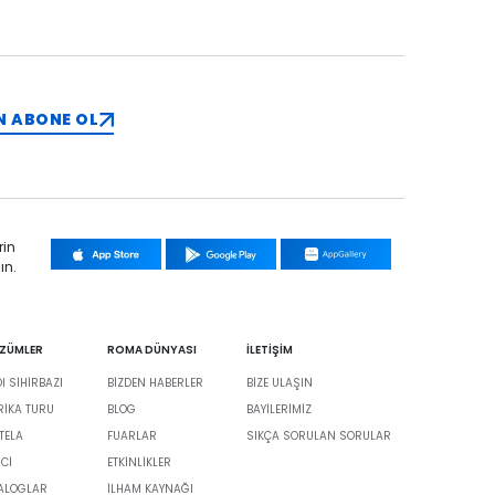
N ABONE OL
rin
ın.
ÖZÜMLER
ROMA DÜNYASI
İLETİŞİM
 SİHİRBAZI
BIZDEN HABERLER
BIZE ULAŞIN
BRIKA TURU
BLOG
BAYILERIMIZ
TELA
FUARLAR
SIKÇA SORULAN SORULAR
İCİ
ETKINLIKLER
TALOGLAR
İLHAM KAYNAĞI