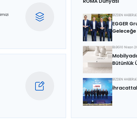
ROMA Dünyası
imizi
BİZDEN HABERL
EGGER Gru
Geleceğe 
BLOG
10 Nisan 
Mobilyada
Bütünlük 
BİZDEN HABERL
İhracatta