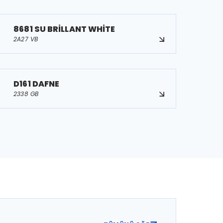
8681 SU BRİLLANT WHİTE
2A27 VB
D161 DAFNE
2338 GB