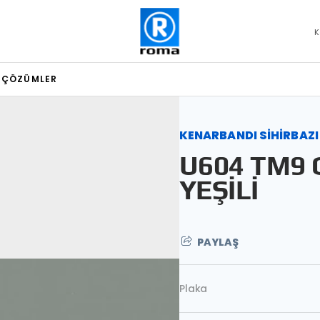
K
L ÇÖZÜMLER
KENARBANDI SİHİRBAZI
U604 TM9 
YEŞİLİ
PAYLAŞ
Plaka