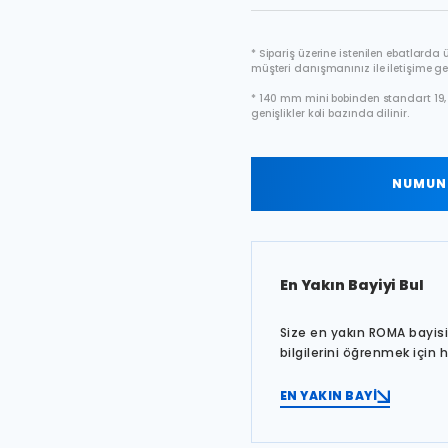
* Sipariş üzerine istenilen ebatlarda ür
müşteri danışmanınız ile iletişime ge
* 140 mm mini bobinden standart 19, 
genişlikler koli bazında dilinir.
NUMUNE
En Yakın Bayiyi Bul
Size en yakın ROMA bayisin
bilgilerini öğrenmek için 
EN YAKIN BAYİ