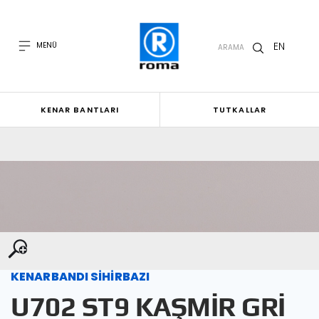
EN
MENÜ
ARAMA
KENAR BANTLARI
TUTKALLAR
KENARBANDI SİHİRBAZI
U702 ST9 KAŞMİR GRİ