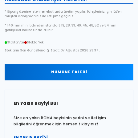
* Sipariş üzerine istenilen ebatlarda üretim yapılır. Talepleriniz için lütfen
müşteri danışmanınız ile iletişime geçiniz.
* 140 mm mini bobinden standart 19, 28, 33, 40, 45, 48, 52 ve 54 mm
genişlikler koli bazında dilinir.
Stokta Var
Stokta Yok
Stokların Son Güncellendiği Saat: 07 Ağustos 2026 23:37 .
NUMUNE TALEBİ
En Yakın Bayiyi Bul
Size en yakın ROMA bayisinin yerini ve iletişim
bilgilerini öğrenmek için hemen tıklayınız!
EN YAKIN BAYİ