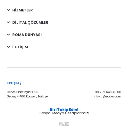
HİZMETLER
DİJİTAL ÇÖZÜMLER
ROMA DÜNYASI
İLETİŞİM
İLETIŞIM /
Gebze Plastikçiler OSB,
+90 262 648 45 00
Gebze, 41400 Kocaeli, Türkiye
info-tr@egger.com
Bizi Takip Edin!
Sosyal Medya Hesaplarımız;