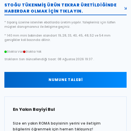
STOĞU TÜKENMIŞ ÜRÜN TEKRAR ÜRETILDIĞINDE
HABERDAR OLMAK IÇIN TIKLAYIN.
* Sipariş üzerine istenilen ebatlarda üretim yapılır. Talepleriniz için lütfen
müşteri danışmanınız ile iletişime geçiniz.
* 140 mm mini bobinden standart 19, 28, 33, 40, 45, 48, 52 ve 54 mm
genişlikler koli bazında dilinir.
Stokta Var
Stokta Yok
Stokların Son Güncellendiği Saat: 08 Ağustos 2026 19:37 .
NUMUNE TALEBİ
En Yakın Bayiyi Bul
Size en yakın ROMA bayisinin yerini ve iletişim
bilgilerini öğrenmek için hemen tıklayınız!