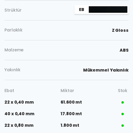
EB
Strüktür
Parlaklık
Z Gloss
Malzeme
ABS
Yakınlık
Mükemmel Yakınlık
Ebat
Miktar
Stok
22 x 0,40 mm
61.600 mt
40 x 0,40 mm
17.800 mt
22 x 0,80 mm
1.800 mt