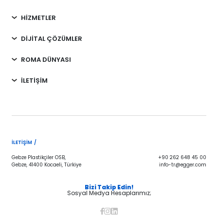
HİZMETLER
DİJİTAL ÇÖZÜMLER
ROMA DÜNYASI
İLETİŞİM
İLETIŞIM /
Gebze Plastikçiler OSB,
+90 262 648 45 00
Gebze, 41400 Kocaeli, Türkiye
info-tr@egger.com
Bizi Takip Edin!
Sosyal Medya Hesaplarımız;