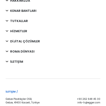
HAKKIMIZDA
KENAR BANTLARI
TUTKALLAR
HİZMETLER
DİJİTAL ÇÖZÜMLER
ROMA DÜNYASI
İLETİŞİM
İLETIŞIM /
Gebze Plastikçiler OSB,
+90 262 648 45 00
Gebze, 41400 Kocaeli, Türkiye
info-tr@egger.com