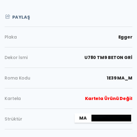
PAYLAŞ
Plaka
Egger
Dekor İsmi
U780 TM9 BETON GRİ
Roma Kodu
1E39 MA_M
Kartela
Kartela Ürünü Değil
Kopyala
MA
Strüktür