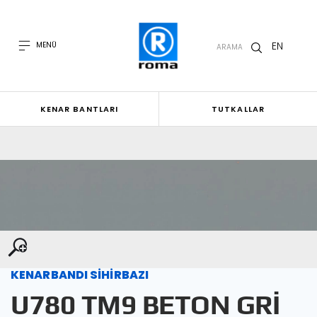
EN
MENÜ
ARAMA
KENAR BANTLARI
TUTKALLAR
KENARBANDI SİHİRBAZI
U780 TM9 BETON GRİ