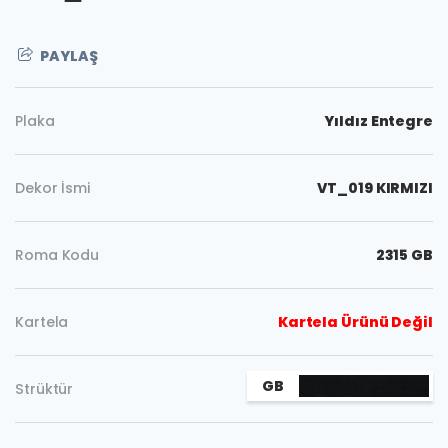
PAYLAŞ
Plaka
Yıldız Entegre
Dekor İsmi
VT_019 KIRMIZI
Roma Kodu
2315 GB
Kartela
Kartela Ürünü Değil
Kopyala
GB
Strüktür