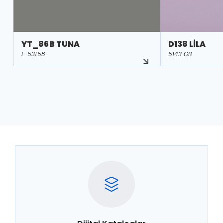
YT_86B TUNA
D138 LİLA
L-53158
5143 GB