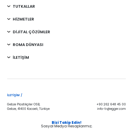
TUTKALLAR
HİZMETLER
DİJİTAL ÇÖZÜMLER
ROMA DÜNYASI
İLETİŞİM
İLETIŞIM /
Gebze Plastikçiler OSB,
+90 262 648 45 00
Gebze, 41400 Kocaeli, Türkiye
info-tr@egger.com
Bizi Takip Edin!
Sosyal Medya Hesaplarımız;