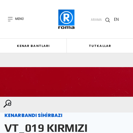
EN
MENÜ
ARAMA
KENAR BANTLARI
TUTKALLAR
KENARBANDI SİHİRBAZI
VT_019 KIRMIZI