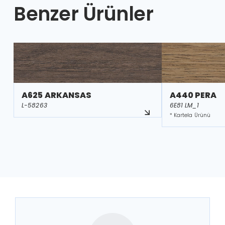
Benzer Ürünler
A625 ARKANSAS
A440 PERA
L-58263
6E81 LM_1
* Kartela Ürünü