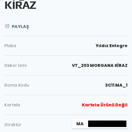
KİRAZ
PAYLAŞ
Plaka
Yıldız Entegre
Dekor İsmi
VT_203 MORGANA KİRAZ
Roma Kodu
3C11 MA_1
Kartela
Kartela Ürünü Değil
Kopyala
MA
Strüktür