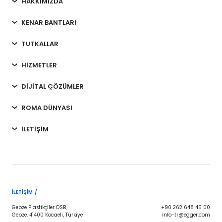
HAKKIMIZDA
KENAR BANTLARI
TUTKALLAR
HİZMETLER
DİJİTAL ÇÖZÜMLER
ROMA DÜNYASI
İLETİŞİM
İLETIŞIM /
Gebze Plastikçiler OSB,
+90 262 648 45 00
Gebze, 41400 Kocaeli, Türkiye
info-tr@egger.com