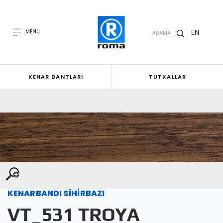
EN
MENÜ
ARAMA
KENAR BANTLARI
TUTKALLAR
KENARBANDI SİHİRBAZI
VT_531 TROYA