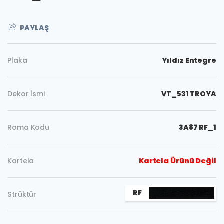
PAYLAŞ
Plaka
Yıldız Entegre
Dekor İsmi
VT_531 TROYA
Roma Kodu
3A87 RF_1
Kartela
Kartela Ürünü Değil
Kopyala
RF
Strüktür