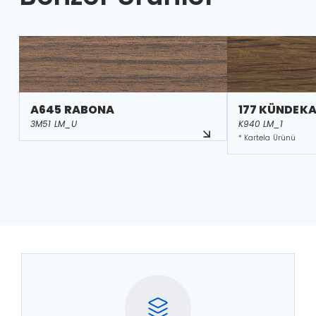
A645 RABONA
177 KÜNDEKA
3M51 LM_U
K940 LM_1
* Kartela Ürünü