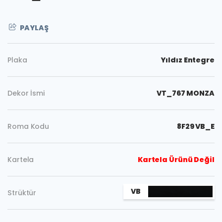
PAYLAŞ
Plaka
Yıldız Entegre
Dekor İsmi
VT_767 MONZA
Roma Kodu
8F29 VB_E
Kartela
Kartela Ürünü Değil
Kopyala
VB
Strüktür