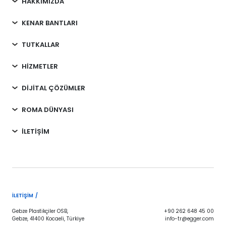
HAKKIMIZDA
KENAR BANTLARI
TUTKALLAR
HİZMETLER
DİJİTAL ÇÖZÜMLER
ROMA DÜNYASI
İLETİŞİM
İLETIŞIM /
Gebze Plastikçiler OSB,
+90 262 648 45 00
Gebze, 41400 Kocaeli, Türkiye
info-tr@egger.com