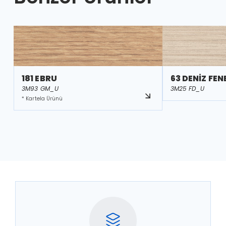
181 EBRU
63 DENİZ FEN
3M93 GM_U
3M25 FD_U
* Kartela Ürünü