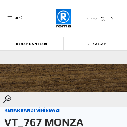
EN
MENÜ
ARAMA
KENAR BANTLARI
TUTKALLAR
KENARBANDI SİHİRBAZI
VT_767 MONZA