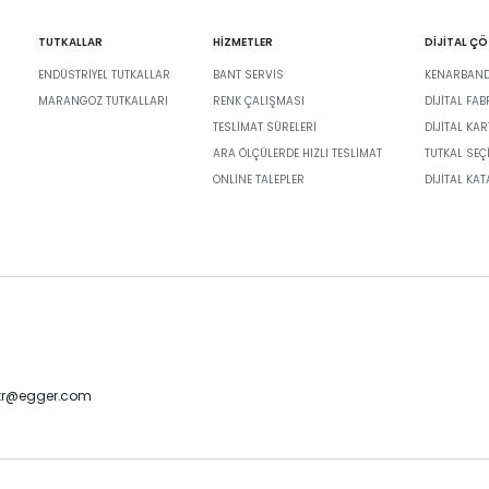
TUTKALLAR
HİZMETLER
DİJİTAL Ç
ENDÜSTRIYEL TUTKALLAR
BANT SERVIS
KENARBANDI
MARANGOZ TUTKALLARI
RENK ÇALIŞMASI
DIJITAL FA
TESLIMAT SÜRELERI
DİJİTAL KAR
ARA ÖLÇÜLERDE HIZLI TESLIMAT
TUTKAL SEÇ
ONLINE TALEPLER
DIJITAL KA
-tr@egger.com