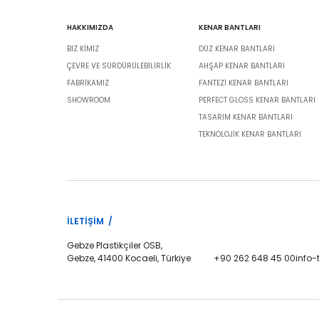
HAKKIMIZDA
KENAR BANTLARI
BIZ KIMIZ
DÜZ KENAR BANTLARI
ÇEVRE VE SÜRDÜRÜLEBILIRLIK
AHŞAP KENAR BANTLARI
FABRİKAMIZ
FANTEZI KENAR BANTLARI
SHOWROOM
PERFECT GLOSS KENAR BANTLARI
TASARIM KENAR BANTLARI
TEKNOLOJIK KENAR BANTLARI
İLETIŞIM /
Gebze Plastikçiler OSB,
Gebze, 41400 Kocaeli, Türkiye
+90 262 648 45 00
info