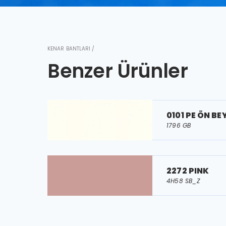
KENAR BANTLARI /
Benzer Ürünler
0101 PE ÖN BE
1796 GB
2272 PINK
4H58 SB_Z