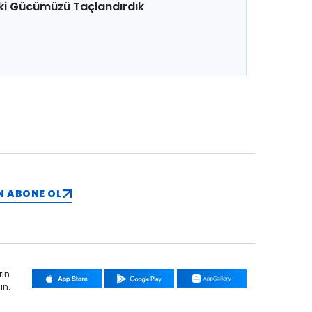
ki Gücümüzü Taçlandırdık
N ABONE OL
rin
ın.