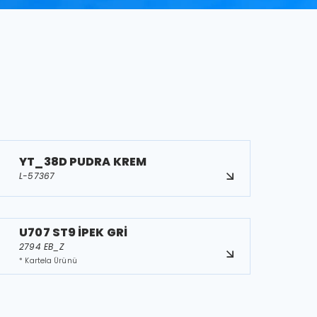
YT_38D PUDRA KREM
L-57367
U707 ST9 İPEK GRİ
2794 EB_Z
* Kartela Ürünü