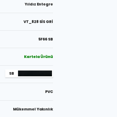
Yıldız Entegre
VT_828 SİS GRİ
5F66 SB
Kartela Ürünü
SB
PVC
Mükemmel Yakınlık