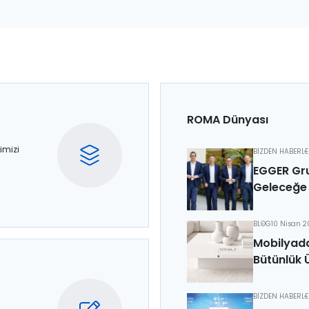
ROMA Dünyası
imizi
BİZDEN HABERL
EGGER Gru
Geleceğe 
BLOG
10 Nisan 
Mobilyada
Bütünlük 
BİZDEN HABERL