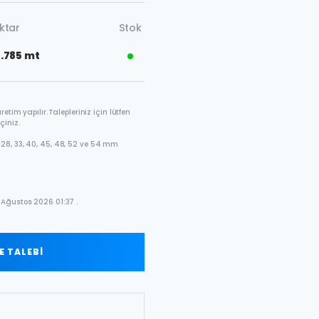
ktar
Stok
.785 mt
etim yapılır. Talepleriniz için lütfen
çiniz.
28, 33, 40, 45, 48, 52 ve 54 mm
 Ağustos 2026 01:37 .
 TALEBİ