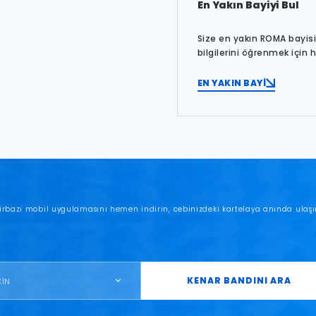
En Yakın Bayiyi Bul
Size en yakın ROMA bayisin
bilgilerini öğrenmek için 
EN YAKIN BAYİ
irbazı mobil uygulamasını hemen indirin, cebinizdeki kartelaya anında ulaşı
KENAR BANDINI ARA
ÇİN