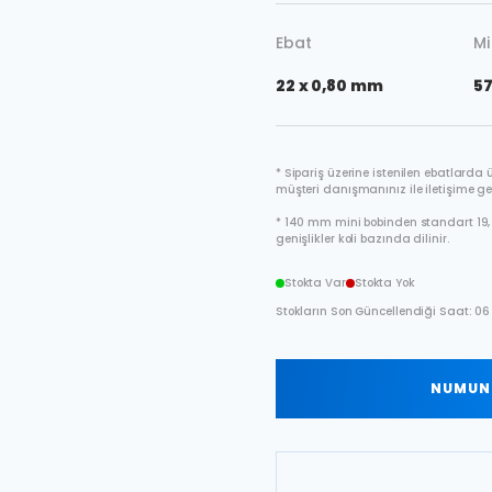
Ebat
Mi
22 x 0,80 mm
57
* Sipariş üzerine istenilen ebatlarda ür
müşteri danışmanınız ile iletişime ge
* 140 mm mini bobinden standart 19, 
genişlikler koli bazında dilinir.
Stokta Var
Stokta Yok
Stokların Son Güncellendiği Saat: 06
NUMUNE