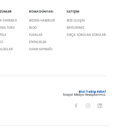
ÖZÜMLER
ROMA DÜNYASI
İLETİŞİM
 SİHİRBAZI
BIZDEN HABERLER
BIZE ULAŞIN
BRIKA TURU
BLOG
BAYILERIMIZ
TELA
FUARLAR
SIKÇA SORULAN SORULAR
İCİ
ETKINLIKLER
TALOGLAR
İLHAM KAYNAĞI
Bizi Takip Edin!
Sosyal Medya Hesaplarımız;