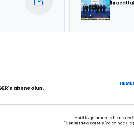
İhracatta
HEME
GER'e abone olun.
Mobil Uygulamamızı hemen indi
"Cebinizdeki Kartela"
ya anında ulaş