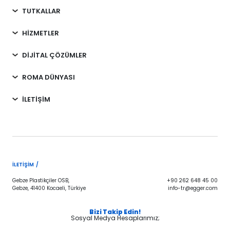
TUTKALLAR
HİZMETLER
DİJİTAL ÇÖZÜMLER
ROMA DÜNYASI
İLETİŞİM
İLETIŞIM /
Gebze Plastikçiler OSB,
+90 262 648 45 00
Gebze, 41400 Kocaeli, Türkiye
info-tr@egger.com
Bizi Takip Edin!
Sosyal Medya Hesaplarımız;