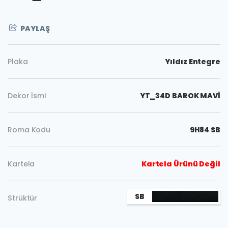
PAYLAŞ
Plaka
Yıldız Entegre
Dekor İsmi
YT_34D BAROK MAVİ
Roma Kodu
9H84 SB
Kartela
Kartela Ürünü Değil
Kopyala
SB
Strüktür