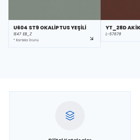
U604 ST9 OKALİPTUS YEŞİLİ
YT_28D AKİK 
1E47 EB_Z
L-57678
* Kartela Ürünü