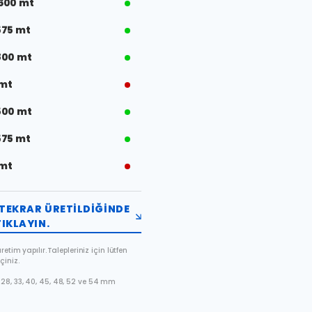
600 mt
575 mt
800 mt
 mt
500 mt
575 mt
 mt
TEKRAR ÜRETILDIĞINDE
IKLAYIN.
etim yapılır. Talepleriniz için lütfen
çiniz.
28, 33, 40, 45, 48, 52 ve 54 mm