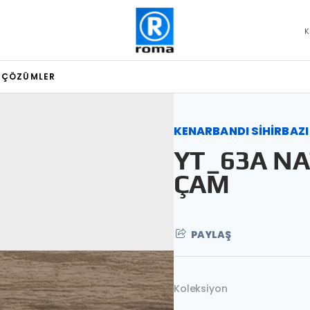
K
L ÇÖZÜMLER
KENARBANDI SİHİRBAZI
YT_63A NA
ÇAM
PAYLAŞ
Koleksiyon