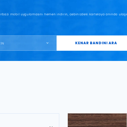
irbazı mobil uygulamasını hemen indirin, cebinizdeki kartelaya anında ulaşı
KENAR BANDINI ARA
ÇİN