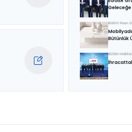
EGGER Gru
Geleceğe 
BLOG
10 Nisan 
Mobilyada
Bütünlük 
BİZDEN HABERL
İhracatta