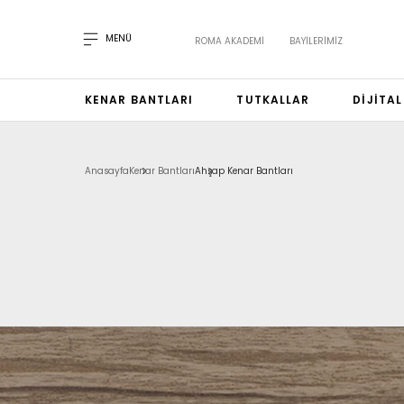
MENÜ
ROMA AKADEMI
BAYILERIMIZ
KENAR BANTLARI
TUTKALLAR
DIJITA
Anasayfa
Kenar Bantları
Ahşap Kenar Bantları