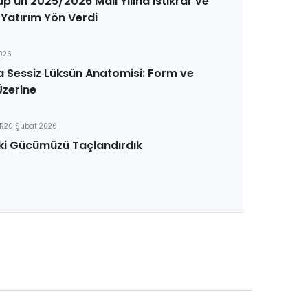
p'un 2025/2026 Mali Yılına İstikrar ve
Yatırım Yön Verdi
2026
 Sessiz Lüksün Anatomisi: Form ve
Üzerine
ER
20 Şubat 2026
ki Gücümüzü Taçlandırdık