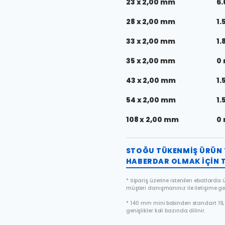
23 x 2,00 mm
6.
28 x 2,00 mm
1.
33 x 2,00 mm
1.
35 x 2,00 mm
0
43 x 2,00 mm
1.
54 x 2,00 mm
1.
108 x 2,00 mm
0
STOĞU TÜKENMIŞ ÜRÜN 
HABERDAR OLMAK IÇIN T
* Sipariş üzerine istenilen ebatlarda ür
müşteri danışmanınız ile iletişime ge
* 140 mm mini bobinden standart 19, 
genişlikler koli bazında dilinir.