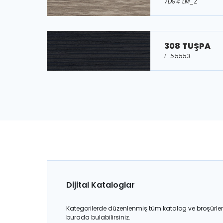
7D94 LM_Z
308 TUŞPA
L-55553
Dijital Kataloglar
Kategorilerde düzenlenmiş tüm katalog ve broşürler
burada bulabilirsiniz.