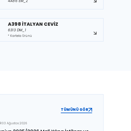
4A86 EM_Z
A398 İTALYAN CEVİZ
6313 DM_1
* Kartela Ürünü
TÜMÜNÜ GÖR
ER
03 Ağustos 2026