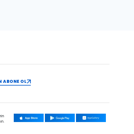
N ABONE OL
rin
ın.