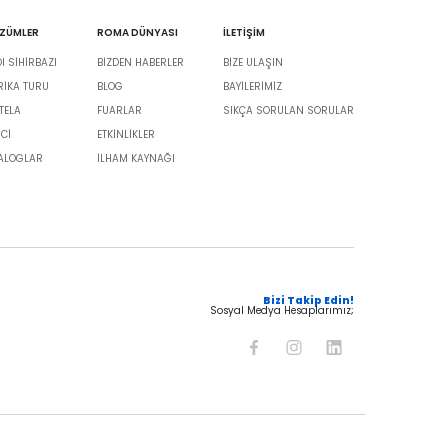
ÖZÜMLER
ROMA DÜNYASI
İLETİŞİM
 SİHİRBAZI
BIZDEN HABERLER
BIZE ULAŞIN
BRIKA TURU
BLOG
BAYILERIMIZ
TELA
FUARLAR
SIKÇA SORULAN SORULAR
İCİ
ETKINLIKLER
TALOGLAR
İLHAM KAYNAĞI
Bizi Takip Edin!
Sosyal Medya Hesaplarımız;