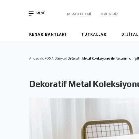
MENÜ
ROMA AKADEMI
BAYILERIMIZ
KENAR BANTLARI
TUTKALLAR
DIJITA
Anasayfa
ROMA Dünyası
Dekoratif Metal Koleksiyonu ile Tasarımlar Işıl
Dekoratif Metal Koleksiyonu 