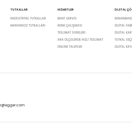
TUTKALLAR
HİZMETLER
DİJİTAL Ç
ENDÜSTRIYEL TUTKALLAR
BANT SERVIS
KENARBANDI
MARANGOZ TUTKALLARI
RENK ÇALIŞMASI
DIJITAL FA
TESLIMAT SÜRELERI
DİJİTAL KAR
ARA ÖLÇÜLERDE HIZLI TESLIMAT
TUTKAL SEÇ
ONLINE TALEPLER
DIJITAL KA
-tr@egger.com