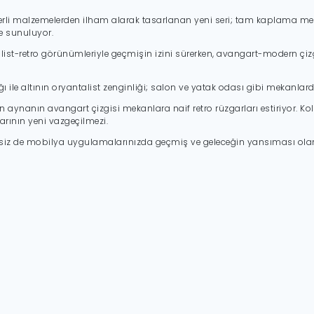
ğerli malzemelerden ilham alarak tasarlanan yeni seri; tam kaplama met
ne sunuluyor.
list-retro görünümleriyle geçmişin izini sürerken, avangart-modern çizgi
ile altının oryantalist zenginliği; salon ve yatak odası gibi mekanlarda 
ltın aynanın avangart çizgisi mekanlara naif retro rüzgarları estiriyor. 
rının yeni vazgeçilmezi.
e siz de mobilya uygulamalarınızda geçmiş ve geleceğin yansıması ola