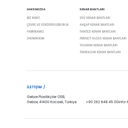
HAKKIMIZDA
KENAR BANTLARI
BIZ KIMIZ
DÜZ KENAR BANTLARI
ÇEVRE VE SÜRDÜRÜLEBILIRLIK
AHŞAP KENAR BANTLARI
FABRİKAMIZ
FANTEZI KENAR BANTLARI
SHOWROOM
PERFECT GLOSS KENAR BANTLARI
TASARIM KENAR BANTLARI
TEKNOLOJIK KENAR BANTLARI
İLETIŞIM /
Gebze Plastikçiler OSB,
Gebze, 41400 Kocaeli, Türkiye
+90 262 648 45 00
info