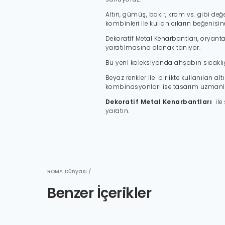
Altın, gümüş, bakır, krom vs. gibi de
kombinleri ile kullanıcıların beğenisi
Dekoratif Metal Kenarbantları, oryanta
yaratılmasına olanak tanıyor.
Bu yeni koleksiyonda ahşabın sıcaklığı 
Beyaz renkler ile birlikte kullanılan a
kombinasyonları ise tasarım uzmanla
Dekoratif Metal Kenarbantları
il
yaratın.
ROMA Dünyası /
Benzer İçerikler