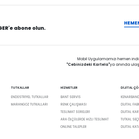
HEME
GER'e abone olun.
Mobil Uygulamamızı hemen indi
"Cebinizdeki Kartela"
ya anında ulaş
TUTKALLAR
HİZMETLER
DİJİTAL Ç
ENDÜSTRIYEL TUTKALLAR
BANT SERVIS
KENARBANDI
MARANGOZ TUTKALLARI
RENK ÇALIŞMASI
DIJITAL FA
TESLIMAT SÜRELERI
DİJİTAL KAR
ARA ÖLÇÜLERDE HIZLI TESLIMAT
TUTKAL SEÇ
ONLINE TALEPLER
DIJITAL KA