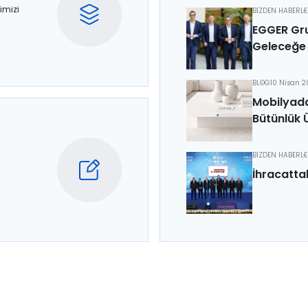
imizi
BİZDEN HABERL
EGGER Gru
Geleceğe 
BLOG
10 Nisan 
Mobilyada
Bütünlük 
BİZDEN HABERL
İhracatta