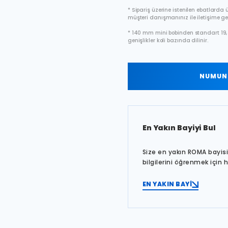
* Sipariş üzerine istenilen ebatlarda ür
müşteri danışmanınız ile iletişime ge
* 140 mm mini bobinden standart 19, 
genişlikler koli bazında dilinir.
NUMUNE
En Yakın Bayiyi Bul
Size en yakın ROMA bayisin
bilgilerini öğrenmek için 
EN YAKIN BAYİ