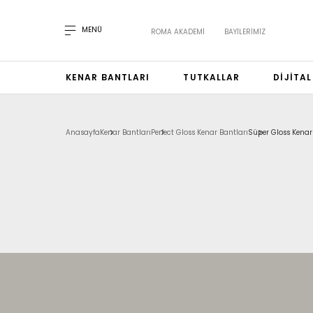
MENÜ
ROMA AKADEMI
BAYILERIMIZ
KENAR BANTLARI
TUTKALLAR
DIJITA
Anasayfa
Kenar Bantları
Perfect Gloss Kenar Bantları
Süper Gloss Kenar