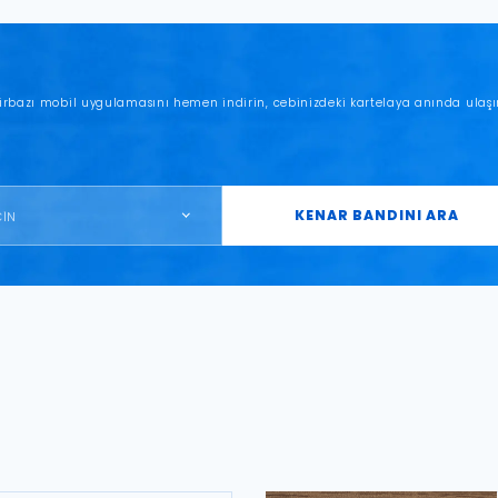
irbazı mobil uygulamasını hemen indirin, cebinizdeki kartelaya anında ulaşı
KENAR BANDINI ARA
ÇİN