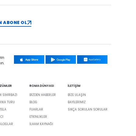
N ABONE OL
rin
ın.
ÖZÜMLER
ROMA DÜNYASI
İLETİŞİM
 SİHİRBAZI
BIZDEN HABERLER
BIZE ULAŞIN
BRIKA TURU
BLOG
BAYILERIMIZ
TELA
FUARLAR
SIKÇA SORULAN SORULAR
İCİ
ETKINLIKLER
TALOGLAR
İLHAM KAYNAĞI