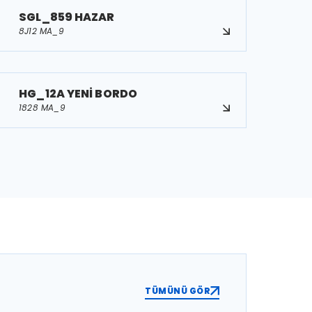
SGL_859 HAZAR
8J12 MA_9
HG_12A YENİ BORDO
1828 MA_9
TÜMÜNÜ GÖR