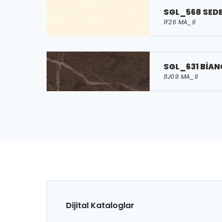
SGL_568 SED
1F26 MA_9
SGL_631 BİA
8J09 MA_9
Dijital Kataloglar