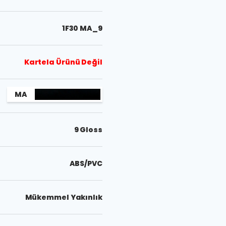
1F30 MA_9
Kartela Ürünü Değil
MA
9 Gloss
ABS/PVC
Mükemmel Yakınlık