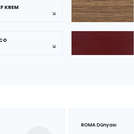
EF KREM
NCO
ROMA Dünyası