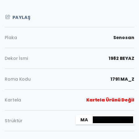
PAYLAŞ
Plaka
Senosan
Dekor İsmi
1982 BEYAZ
Roma Kodu
1791 MA_Z
Kartela
Kartela Ürünü Değil
MA
Strüktür
Kopyala