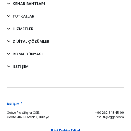
KENAR BANTLARI
TUTKALLAR
HİZMETLER
DİJİTAL ÇÖZÜMLER
ROMA DÜNYASI
İLETİŞİM
İLETIŞIM /
Gebze Plastikçiler OSB,
+90 262 648 45 00
Gebze, 41400 Kocaeli, Türkiye
info-tr@egger.com
Bizi Takip Edin!