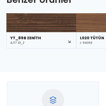
YT_89B ZENİTH
L020 TÜTÜN
4J77 ID_Z
L-54059