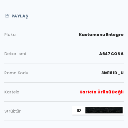
PAYLAŞ
Plaka
Kastamonu Entegre
Dekor İsmi
A647 CONA
Roma Kodu
3M16 ID_U
Kartela
Kartela Ürünü Değil
ID
Strüktür
Kopyala