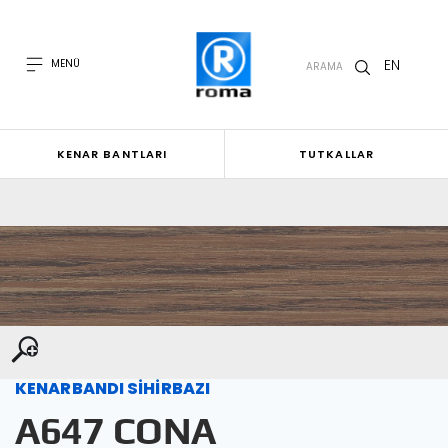
EN
MENÜ
ARAMA
KENAR BANTLARI
TUTKALLAR
KENARBANDI SİHİRBAZI
A647 CONA