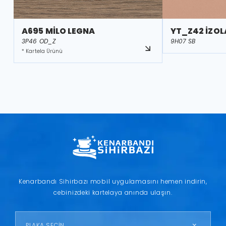
A695 MİLO LEGNA
YT_Z42 İZOL
3P46 OD_Z
9H07 SB
* Kartela Ürünü
Kenarbandı Sihirbazı mobil uygulamasını hemen indirin,
cebinizdeki kartelaya anında ulaşın.
PLAKA SEÇİN