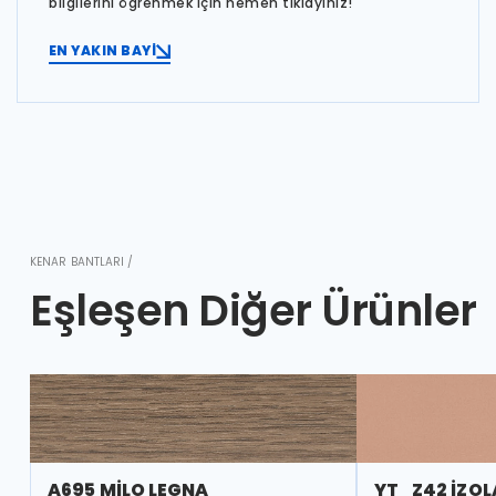
bilgilerini öğrenmek için hemen tıklayınız!
EN YAKIN BAYİ
KENAR BANTLARI /
Eşleşen Diğer Ürünler
A695 MİLO LEGNA
YT_Z42 İZOL