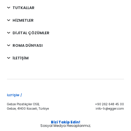
TUTKALLAR
HİZMETLER
DİJİTAL ÇÖZÜMLER
ROMA DÜNYASI
İLETİŞİM
İLETIŞIM /
Gebze Plastikçiler OSB,
+90 262 648 45 00
Gebze, 41400 Kocaeli, Türkiye
info-tr@egger.com
Bizi Takip Edin!
Sosyal Medya Hesaplarımız;