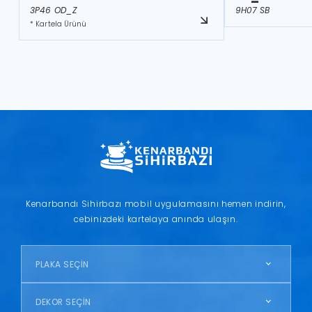
3P46 OD_Z
9H07 SB
* Kartela Ürünü
Kenarbandı Sihirbazı mobil uygulamasını hemen indirin,
cebinizdeki kartelaya anında ulaşın.
PLAKA SEÇİN
DEKOR SEÇİN