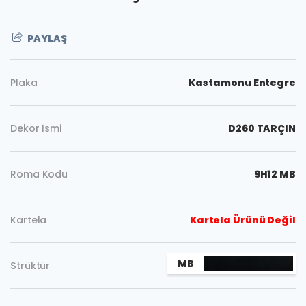
PAYLAŞ
Plaka
Kastamonu Entegre
Dekor İsmi
D260 TARÇIN
Roma Kodu
9H12 MB
Kartela
Kartela Ürünü Değil
MB
Strüktür
Kopyala