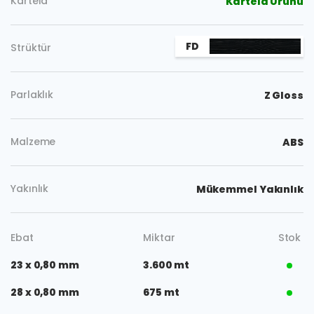
Kartela
Kartela Ürünü
FD
Strüktür
Parlaklık
Z Gloss
Malzeme
ABS
Yakınlık
Mükemmel Yakınlık
Ebat
Miktar
Stok
23 x 0,80 mm
3.600 mt
28 x 0,80 mm
675 mt