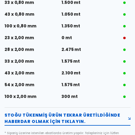
33 x 0,80 mm
1.500 mt
43 x 0,80 mm
1.050 mt
100 x 0,80 mm
1.350 mt
23 x 2,00 mm
0 mt
28 x 2,00 mm
2.475 mt
33 x 2,00 mm
1.575 mt
43 x 2,00 mm
2.100 mt
54 x 2,00 mm
1.575 mt
100 x 2,00 mm
300 mt
STOĞU TÜKENMIŞ ÜRÜN TEKRAR ÜRETILDIĞINDE
HABERDAR OLMAK IÇIN TIKLAYIN.
* Sipariş üzerine istenilen ebatlarda üretim yapılır. Talepleriniz için lütfen