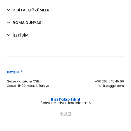
DİJİTAL ÇÖZÜMLER
ROMA DÜNYASI
İLETİŞİM
İLETIŞIM /
Gebze Plastikçiler OSB,
+90 262 648 45 00
Gebze, 41400 Kocaeli, Türkiye
info-tr@egger.com
Bizi Takip Edin!
Sosyal Medya Hesaplarımız;