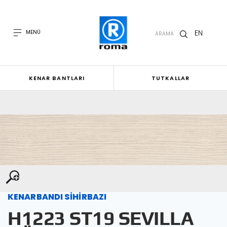
EN
MENÜ
ARAMA
KENAR BANTLARI
TUTKALLAR
KENARBANDI SİHİRBAZI
H1223 ST19 SEVILLA