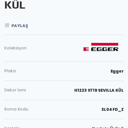
KÜL
PAYLAŞ
Koleksiyon
Plaka
Egger
Dekor İsmi
H1223 ST19 SEVILLA KÜL
Roma Kodu
3L04 FD_Z
Kopyala