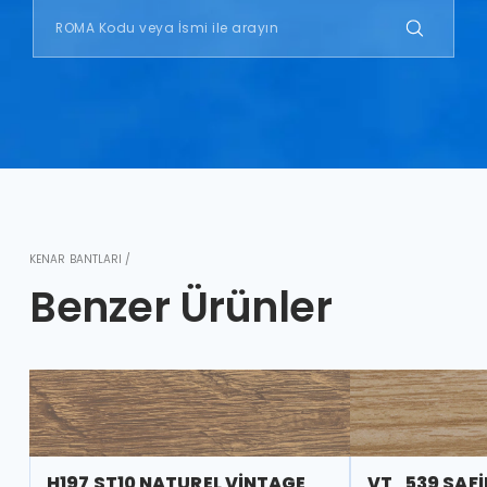
KENAR BANTLARI /
Benzer Ürünler
H197 ST10 NATUREL VİNTAGE
VT_539 SAFİ