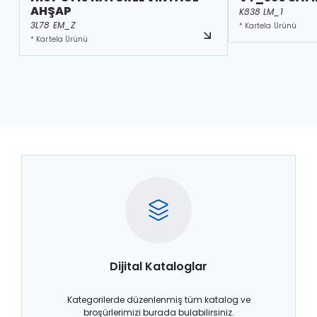
AHŞAP
K838 LM_1
3L78 EM_Z
* Kartela Ürünü
* Kartela Ürünü
Dijital Kataloglar
Kategorilerde düzenlenmiş tüm katalog ve
broşürlerimizi burada bulabilirsiniz.