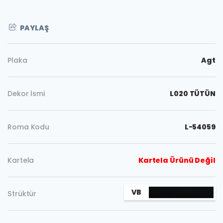
PAYLAŞ
Plaka
Agt
Dekor İsmi
L020 TÜTÜN
Roma Kodu
L-54059
Kartela
Kartela Ürünü Değil
Kopyala
VB
Strüktür