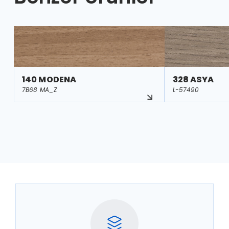
140 MODENA
328 ASYA
7B68 MA_Z
L-57490