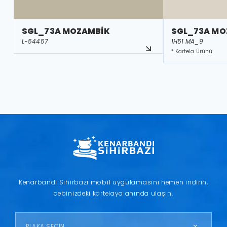
SGL_73A MOZAMBİK
SGL_73A MO
L-54457
1H51 MA_9
* Kartela Ürünü
Kenarbandı Sihirbazı mobil uygulamasını hemen indirin,
cebinizdeki kartelaya anında ulaşın.
PLAKA SEÇİN