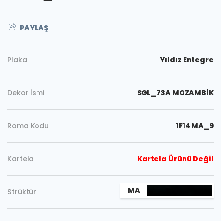
PAYLAŞ
Plaka
Yıldız Entegre
Dekor İsmi
SGL_73A MOZAMBİK
Roma Kodu
1F14 MA_9
Kartela
Kartela Ürünü Değil
MA
Strüktür
Kopyala