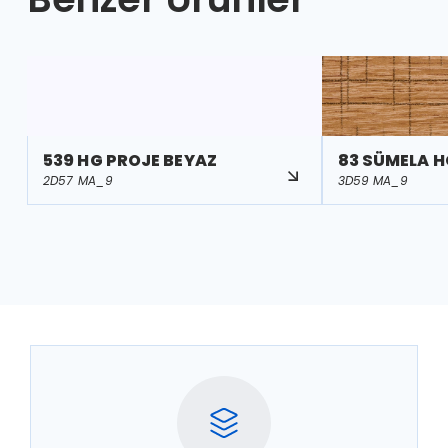
539 HG PROJE BEYAZ
83 SÜMELA H
2D57 MA_9
3D59 MA_9