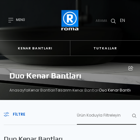
EN
MENÜ
ARAMA
KENAR BANTLARI
TUTKALLAR
Duo Kenar Bantları
Anasayfa
Kenar Bantları
Tasarım Kenar Bantları
Duo Kenar Bantları
FILTRE
Duo Kenar Bantları