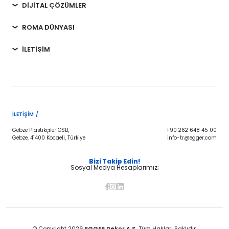
DİJİTAL ÇÖZÜMLER
ROMA DÜNYASI
İLETİŞİM
İLETIŞIM /
Gebze Plastikçiler OSB,
+90 262 648 45 00
Gebze, 41400 Kocaeli, Türkiye
info-tr@egger.com
Bizi Takip Edin!
Sosyal Medya Hesaplarımız;
© Copyright 2026
EGGER Dekor A.Ş.
Tüm Hakları Saklıdır.