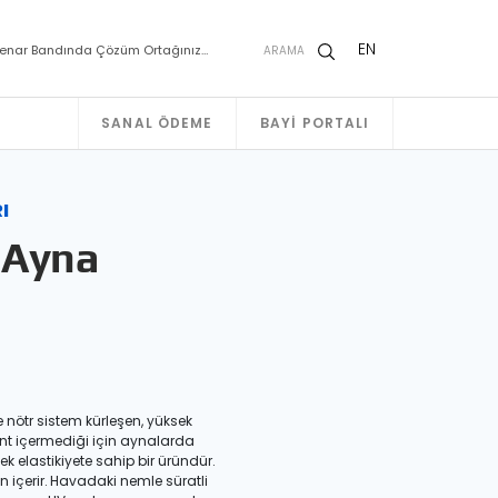
EN
enar Bandında Çözüm Ortağınız…
ARAMA
SANAL ÖDEME
BAYI PORTALI
I
 Ayna
 nötr sistem kürleşen, yüksek
vent içermediği için aynalarda
 elastikiyete sahip bir üründür.
n içerir. Havadaki nemle süratli