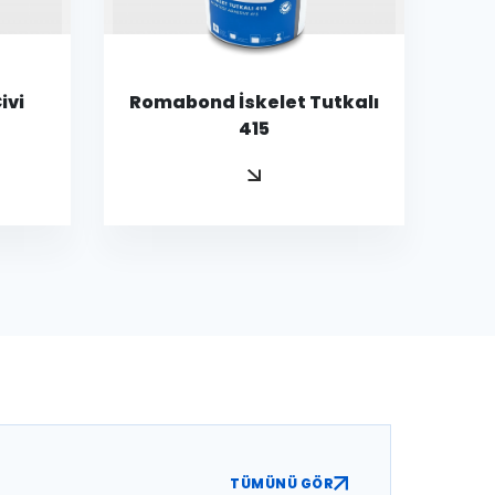
ivi
Romabond İskelet Tutkalı
415
TÜMÜNÜ GÖR