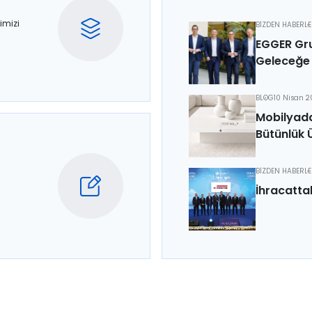
imizi
BİZDEN HABERL
EGGER Gru
Geleceğe 
BLOG
10 Nisan 
Mobilyada
Bütünlük 
BİZDEN HABERL
İhracatta