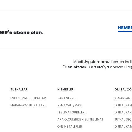
HEME
GER'e abone olun.
Mobil Uygulamamızı hemen indi
"Cebinizdeki Kartela"
ya anında ulaş
TUTKALLAR
HİZMETLER
DİJİTAL Ç
ENDÜSTRIYEL TUTKALLAR
BANT SERVIS
KENARBANDI
MARANGOZ TUTKALLARI
RENK ÇALIŞMASI
DIJITAL FA
TESLIMAT SÜRELERI
DİJİTAL KAR
ARA ÖLÇÜLERDE HIZLI TESLIMAT
TUTKAL SEÇ
ONLINE TALEPLER
DIJITAL KA