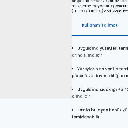
bir şekilde kürleşir ve çok az kok
mükemmel dayanıklılık gösterir.
(-60 °C / +180 °C) özelliklerini k
Kullanım Talimatı
Uygulama yüzeyleri temiz
arındırılmalıdır.
Yüzeylerin solventle te
gücünü ve dayanıklılığını ar
Uygulama sıcaklığı +5 °
olmalıdır.
Etrafa bulaşan henüz kü
temizlenebilir.