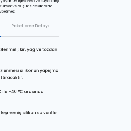
u yayar. UV ışınlarına ve suya karşı
 Yüksek ve düşük sıcaklıklarda
aybetmez.
Paketleme Detayı
lenmeli; kir, yağ ve tozdan
mizlenmesi silikonun yapışma
ttıracaktır.
C ile +40 °C arasında
rleşmemiş silikon solventle