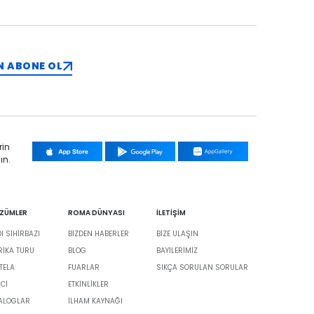
N ABONE OL
rin
ın.
ÖZÜMLER
ROMA DÜNYASI
İLETİŞİM
 SİHİRBAZI
BIZDEN HABERLER
BIZE ULAŞIN
BRIKA TURU
BLOG
BAYILERIMIZ
TELA
FUARLAR
SIKÇA SORULAN SORULAR
İCİ
ETKINLIKLER
TALOGLAR
İLHAM KAYNAĞI