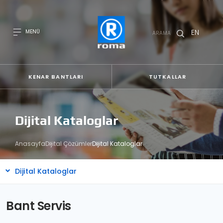
EN
MENÜ
ARAMA
KENAR BANTLARI
TUTKALLAR
Dijital Kataloglar
Anasayfa
Dijital Çözümler
Dijital Kataloglar
Dijital Kataloglar
Kenarbandı Sihirbazı
Bant Servis
Dijital Kartela
Tutkal Seçici