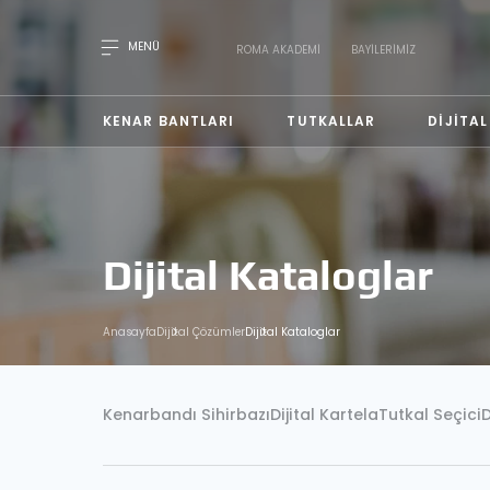
MENÜ
ROMA AKADEMI
BAYILERIMIZ
KENAR BANTLARI
TUTKALLAR
DIJITA
Dijital Kataloglar
Anasayfa
Dijital Çözümler
Dijital Kataloglar
Kenarbandı Sihirbazı
Dijital Kartela
Tutkal Seçici
D